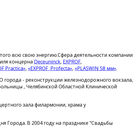
этого всю свою энергию.Сфера деятельности компании
филя концерна
Deceuninck
,
EXPROF
,
F Practica»
,
«EXPROF Profecta»
,
«PLASWIN 58 мм»
.
О города - реконструкции железнодорожного вокзала,
ольницы , Челябинской Областной Клинической
цертного зала филармонии, храма у
я Города. В 2004 году на празднике "Свадьбы