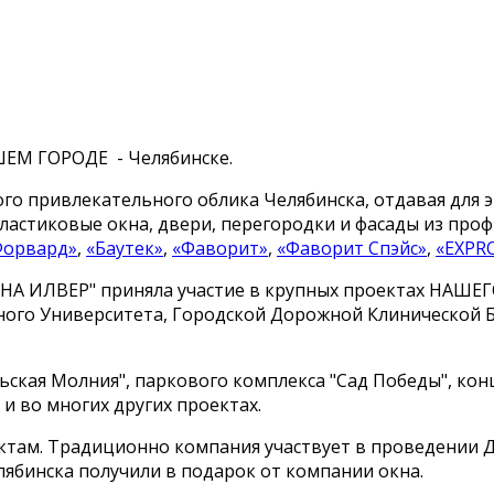
ШЕМ ГОРОДЕ - Челябинске.
го привлекательного облика Челябинска, отдавая для 
ластиковые окна, двери, перегородки и фасады из про
Форвард»
,
«Баутек»
,
«Фаворит»
,
«Фаворит Спэйс»
,
«EXPRO
КНА ИЛВЕР" приняла участие в крупных проектах НАШЕГ
ого Университета, Городской Дорожной Клинической Б
ьская Молния", паркового комплекса "Сад Победы", кон
и во многих других проектах.
там. Традиционно компания участвует в проведении Дн
ябинска получили в подарок от компании окна.