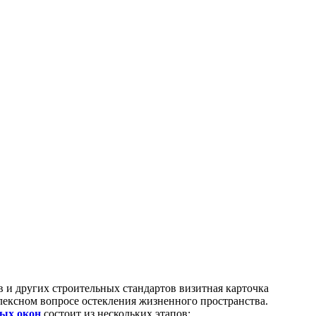
 и других строительных стандартов визитная карточка
лексном вопросе остекления жизненного пространства.
ых окон
состоит из нескольких этапов: